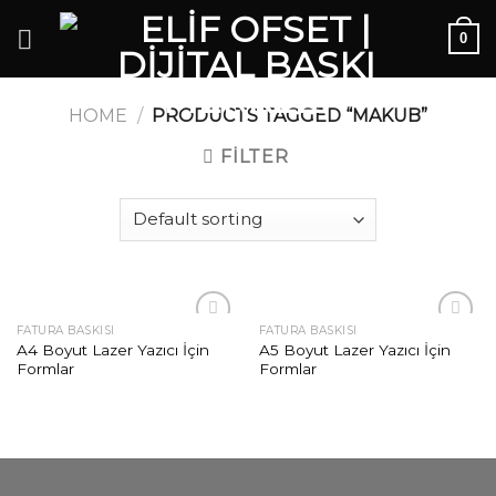
Skip
0
to
content
HOME
/
PRODUCTS TAGGED “MAKUB”
FILTER
FATURA BASKISI
FATURA BASKISI
Add to
Add to
A4 Boyut Lazer Yazıcı İçin
A5 Boyut Lazer Yazıcı İçin
wishlist
wishlist
Formlar
Formlar